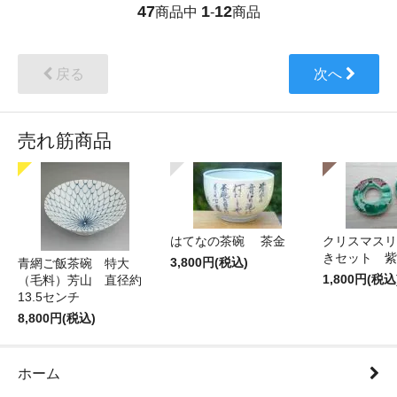
47
1
12
商品中
-
商品
戻る
次へ
売れ筋商品
はてなの茶碗 茶金
クリスマスリ
きセット 紫
3,800円(税込)
青網ご飯茶碗 特大
1,800円(税込
（毛料）芳山 直径約
13.5センチ
8,800円(税込)
ホーム