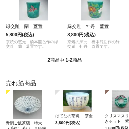
緑交趾 蘭 蓋置
緑交趾 牡丹 蓋置
5,800円(税込)
8,800円(税込)
京焼の窯元 橋本龍岳作の緑
京焼の窯元 橋本龍岳作の緑
交趾 蘭 蓋置です。
交趾 牡丹 蓋置です。
2
1
2
商品中
-
商品
売れ筋商品
はてなの茶碗 茶金
クリスマスリ
きセット 紫
3,800円(税込)
青網ご飯茶碗 特大
1,800円(税込
（毛料）芳山 直径約