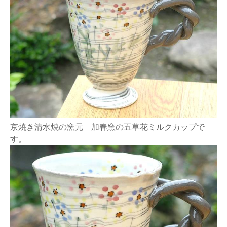
京焼き清水焼の窯元 加春窯の五草花ミルクカップで
す。