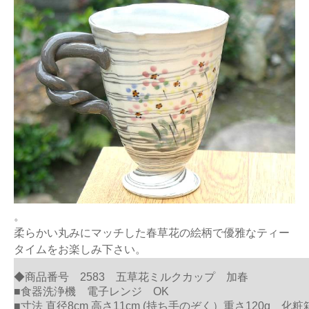
。
柔らかい丸みにマッチした春草花の絵柄で優雅なティー
タイムをお楽しみ下さい。
◆商品番号 2583 五草花ミルクカップ 加春
■食器洗浄機 電子レンジ OK
■寸法 直径8cm 高さ11cm (持ち手のぞく）重さ120g 化粧