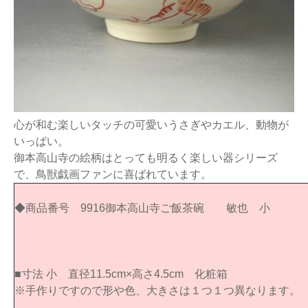
心が和む楽しいタッチの可愛いうさぎやカエル、動物が
いっぱい。
御本高山寺の絵柄はとっても明るく楽しい器シリーズ
で、鳥獣戯画ファンに喜ばれています。
◆商品番号 9916御本高山寺ご飯茶碗 敏也 小
■寸法 小 直径11.5cm×高さ4.5cm 化粧箱
※手作りですので形や色、大きさは１つ１つ異なります。