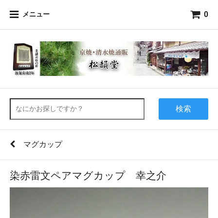
0
メニュー
検索
マグカップ
染赤雷文ペアマグカップ 幸之介