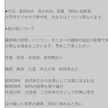
■寸法 直径9cm 高さ8cm 容量 380cc 化粧箱
※手作りですので形や色、大きさは１つ１つ異なります。
●器の色について
撮影時の照明・パソコン・モニターの種類や設定の影響で
が異なる場合もございます。予めご了承ください。
非遊、非芸、非放楽、是作陶之心
陶歴 陶房 六斎 幸之介窯 村田幸之介
昭和38年 初代幸之介の次男として京都に生まれる
昭和56年 初代の指導を受け修行
平成11年 父没後、二代目幸之介として作陶に専念
父の描いた世界の継承、深化に努めると共に、