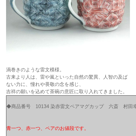
渦巻きのような雷文模様。
古来より人は、雷や嵐といった自然の驚異、人智の及ば
ない力に、憧れや畏敬の念を感じ、
吉祥の願いを込めて茶碗の意匠に取り入れてきました。
◆商品番号 10134 染赤雷文ペアマグカップ 六斎 村田
青一つ、赤一つ、ペアのお値段です。