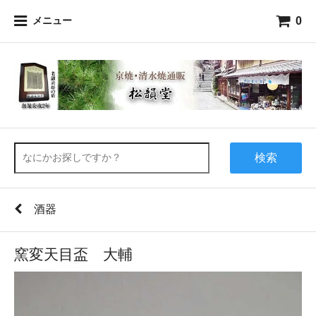
0
メニュー
検索
酒器
窯変天目盃 大輔