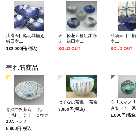
油滴天目輪花鉢揃え
天目輪花五種組鉢揃
油滴天目皿揃
鎌田幸二
え 鎌田幸二
幸二
132,000円(税込)
SOLD OUT
SOLD OUT
売れ筋商品
はてなの茶碗 茶金
クリスマスリ
きセット 紫
3,800円(税込)
青網ご飯茶碗 特大
1,800円(税込
（毛料）芳山 直径約
13.5センチ
8,800円(税込)