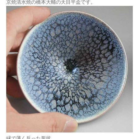
京焼清水焼の橋本大輔の天目平盃です。
縁で薄く反った形状。