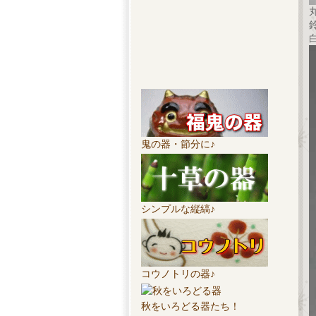
鬼の器・節分に♪
シンプルな縦縞♪
コウノトリの器♪
秋をいろどる器たち！