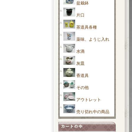
盆栽鉢
片口
茶道具各種
薬味、ようじ入れ
水滴
灰皿
香道具
その他
アウトレット
売り切れ中の商品