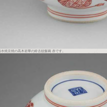
清水焼京焼の高木岩華の鈴古紋飯碗 赤です。