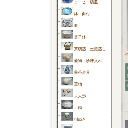
コーヒー碗皿
鉢・向付
皿
菓子鉢
茶碗蒸・土瓶蒸し
蓋物・珍味入れ
煎茶道具
置物
豆人形
土鍋
指ぬき