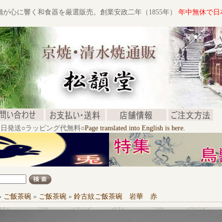
舗が心に響く和食器を厳選販売。創業安政二年（1855年）
年中無休で日
文当日発送○ラッピング代無料○
Page translated into English is here.
»
ご飯茶碗
»
ご飯茶碗
»
鈴古紋ご飯茶碗 岩華 赤