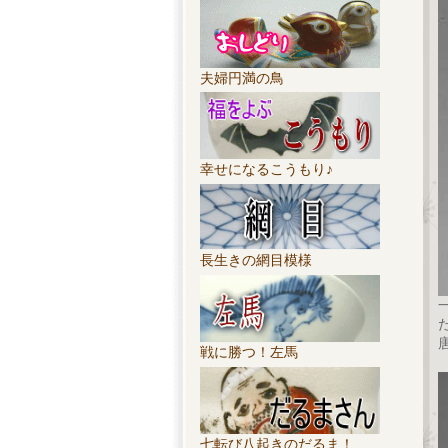
夫婦円満の鳥
幸せになるこうもり♪
長生きの網目模様
戦に勝つ！左馬
七転び八起きのだるま！