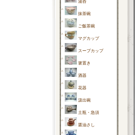
湯呑
抹茶碗
ご飯茶碗
マグカップ
スープカップ
箸置き
酒器
花器
汲出碗
土瓶・急須
醤油さし