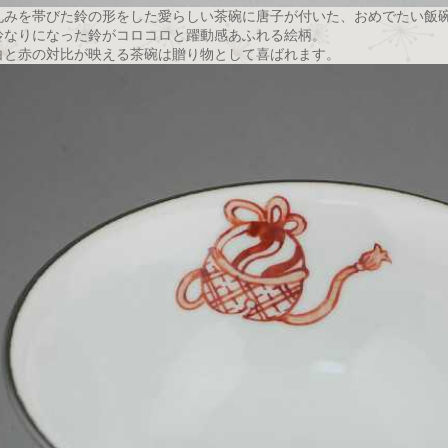
丸みを帯びた鈴の形をした愛らしい茶碗に唐子が付いた、おめでたい飯
鈴なりになった鈴がコロコロと躍動感あふれる絵柄。
白と赤の対比が映える茶碗は贈り物として喜ばれます。