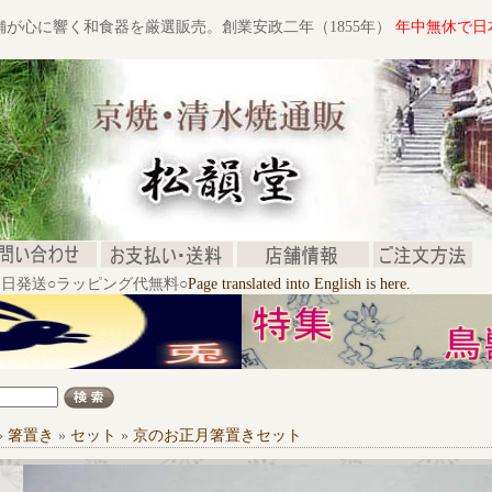
舗が心に響く和食器を厳選販売。創業安政二年（1855年）
年中無休で日
文当日発送○ラッピング代無料○
Page translated into English is here.
»
箸置き
»
セット
»
京のお正月箸置きセット