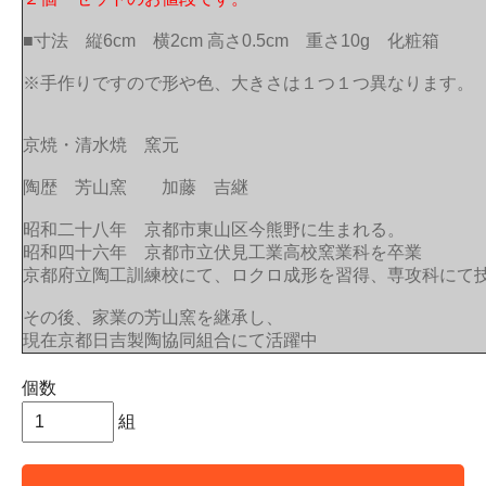
■寸法 縦6cm 横2cm 高さ0.5cm 重さ10g 化粧箱
※手作りですので形や色、大きさは１つ１つ異なります。
京焼・清水焼 窯元
陶歴 芳山窯 加藤 吉継
昭和二十八年 京都市東山区今熊野に生まれる。
昭和四十六年 京都市立伏見工業高校窯業科を卒業
京都府立陶工訓練校にて、ロクロ成形を習得、専攻科にて
その後、家業の芳山窯を継承し、
現在京都日吉製陶協同組合にて活躍中
個数
組