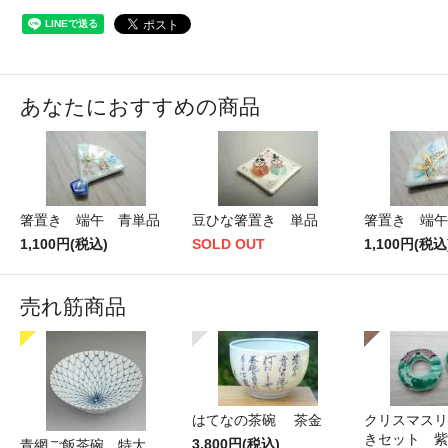
あなたにおすすめの商品
箸置き 端午 青単品
豆ひな箸置き 単品
箸置き 端午
1,100円(税込)
SOLD OUT
1,100円(税込
売れ筋商品
はてなの茶碗 茶金
クリスマスリ
きセット 紫
3,800円(税込)
青網ご飯茶碗 特大