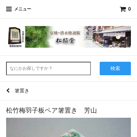
0
メニュー
検索
箸置き
松竹梅羽子板ペア箸置き 芳山