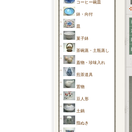
コーヒー碗皿
鉢・向付
皿
菓子鉢
茶碗蒸・土瓶蒸し
蓋物・珍味入れ
煎茶道具
置物
豆人形
土鍋
指ぬき