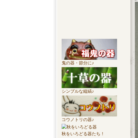
鬼の器・節分に♪
シンプルな縦縞♪
コウノトリの器♪
秋をいろどる器たち！