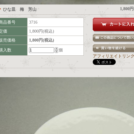
1,800
ひな皿 梅 芳山
商品番号
3716
定価
1,800円(税込)
販売価格
1,800円(税込)
購入数
個
アフィリエイトリン