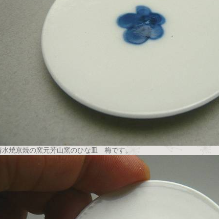
清水焼京焼の窯元芳山窯のひな皿 梅です。