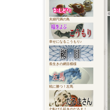
夫婦円満の鳥
幸せになるこうもり♪
長生きの網目模様
戦に勝つ！左馬
七転び八起きのだるま！