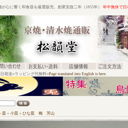
舗が心に響く和食器を厳選販売。創業安政二年（1855年）
年中無休で日
文当日発送○ラッピング代無料○
Page translated into English is here.
»
皿
»
小皿
»
ひな皿 梅 芳山