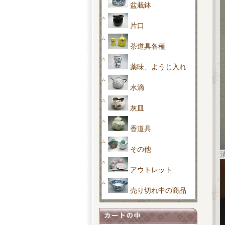
盆栽鉢
片口
茶道具各種
薬味、ようじ入れ
水滴
灰皿
香道具
その他
アウトレット
売り切れ中の商品