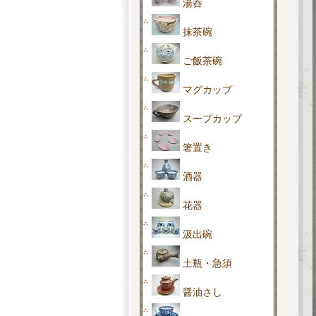
湯呑
抹茶碗
ご飯茶碗
マグカップ
スープカップ
箸置き
酒器
花器
汲出碗
土瓶・急須
醤油さし