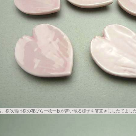
名、桜吹雪は桜の花びら一枚一枚が舞い散る様子を箸置きにしたてまし