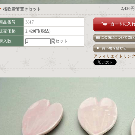
2,420
桜吹雪箸置きセット
商品番号
3817
販売価格
2,420円(税込)
購入数
セット
アフィリエイトリン