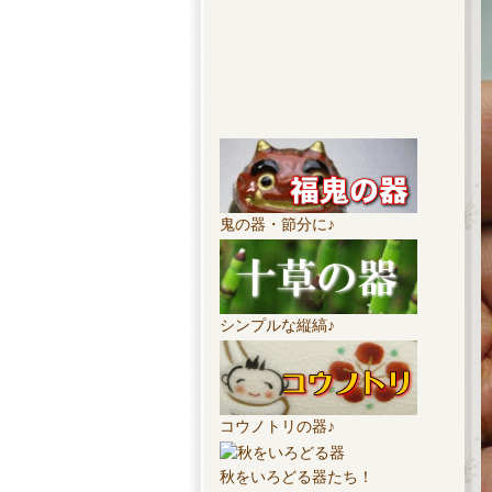
鬼の器・節分に♪
シンプルな縦縞♪
コウノトリの器♪
秋をいろどる器たち！