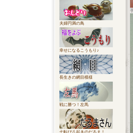
夫婦円満の鳥
幸せになるこうもり♪
長生きの網目模様
戦に勝つ！左馬
七転び八起きのだるま！