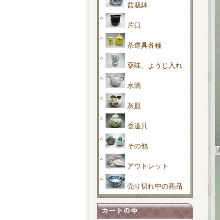
盆栽鉢
片口
茶道具各種
薬味、ようじ入れ
水滴
灰皿
香道具
その他
アウトレット
売り切れ中の商品