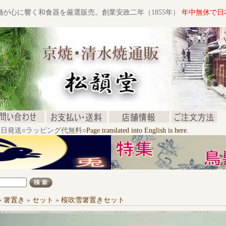
舗が心に響く和食器を厳選販売。創業安政二年（1855年）
年中無休で日
文当日発送○ラッピング代無料○
Page translated into English is here.
»
箸置き
»
セット
»
桜吹雪箸置きセット