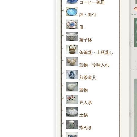
コーヒー碗皿
鉢・向付
皿
菓子鉢
茶碗蒸・土瓶蒸し
蓋物・珍味入れ
煎茶道具
置物
豆人形
土鍋
指ぬき