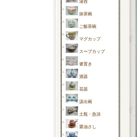
湯呑
抹茶碗
ご飯茶碗
マグカップ
スープカップ
箸置き
酒器
花器
汲出碗
土瓶・急須
醤油さし