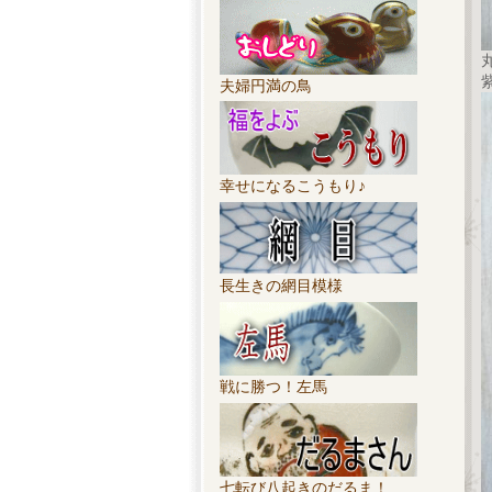
夫婦円満の鳥
幸せになるこうもり♪
長生きの網目模様
戦に勝つ！左馬
七転び八起きのだるま！