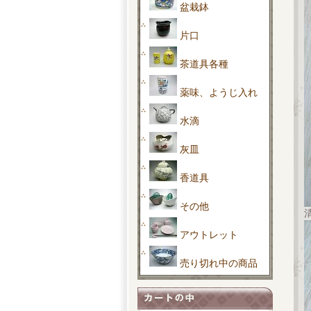
盆栽鉢
片口
茶道具各種
薬味、ようじ入れ
水滴
灰皿
香道具
その他
アウトレット
売り切れ中の商品