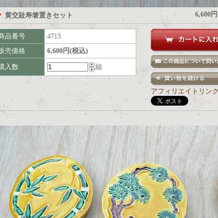
6,600
黄交趾寿箸置きセット
商品番号
4713
販売価格
6,600円(税込)
購入数
組
アフィリエイトリン