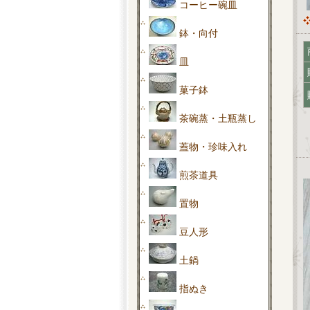
コーヒー碗皿
鉢・向付
皿
菓子鉢
茶碗蒸・土瓶蒸し
蓋物・珍味入れ
煎茶道具
置物
豆人形
土鍋
指ぬき