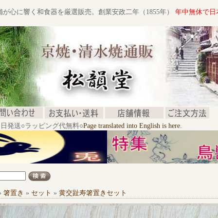
舗が心に響く和食器を厳選販売。創業安政二年（1855年）
年中無休で日
文当日発送○ラッピング代無料○
Page translated into English is here.
»
箸置き
»
セット
»
黄交趾寿箸置きセット