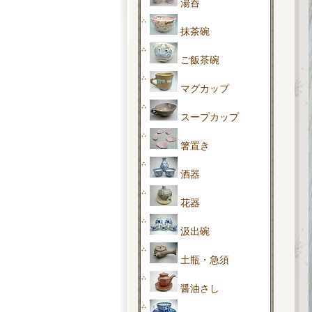
湯呑
抹茶碗
ご飯茶碗
マグカップ
スープカップ
箸置き
酒器
花器
汲出碗
土瓶・急須
醤油さし