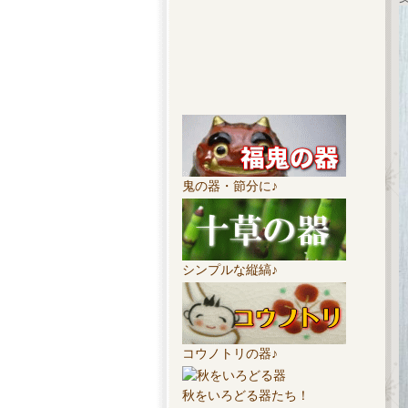
鬼の器・節分に♪
シンプルな縦縞♪
コウノトリの器♪
秋をいろどる器たち！