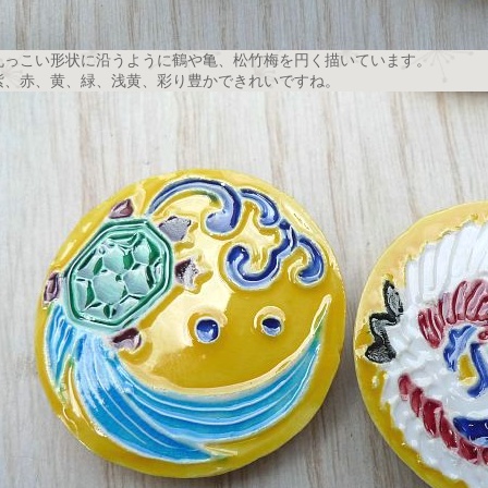
丸っこい形状に沿うように鶴や亀、松竹梅を円く描いています。
紫、赤、黄、緑、浅黄、彩り豊かできれいですね。