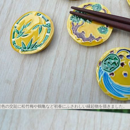
黄色の交趾に松竹梅や鶴亀など初春にふさわしい縁起物を描きました。