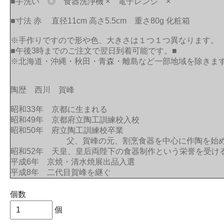
■手洗い ◎ 食器洗浄機 × 電子レンジ ×
■寸法 赤 直径11cm 高さ5.5cm 重さ80g 化粧箱
※手作りですので形や色、大きさは１つ１つ異なります。
■午後3時までのご注文で翌日到着可能です。■
※北海道・沖縄・秋田・青森・離島など一部地域を除きま
陶歴 西川 賀峰
昭和33年 京都に生まれる
昭和49年 京都府立陶工訓練校入校
昭和50年 府立陶工訓練校卒業
父、賀峰の元、割烹食器を中心に作陶を始め
昭和52年 天皇、皇后両陛下の食器制作という栄誉を受け
平成6年 京焼・清水焼展出品入選
平成8年 二代目賀峰を継ぐ
個数
個