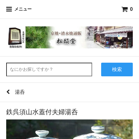
0
メニュー
検索
湯呑
鉄呉須山水蓋付夫婦湯呑