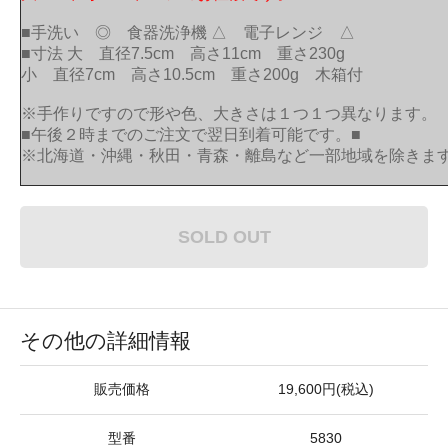
■手洗い ◎ 食器洗浄機 △ 電子レンジ △
■寸法 大 直径7.5cm 高さ11cm 重さ230g
小 直径7cm 高さ10.5cm 重さ200g 木箱付
※手作りですので形や色、大きさは１つ１つ異なります。
■午後２時までのご注文で翌日到着可能です。■
※北海道・沖縄・秋田・青森・離島など一部地域を除きま
SOLD OUT
その他の詳細情報
販売価格
19,600円(税込)
型番
5830