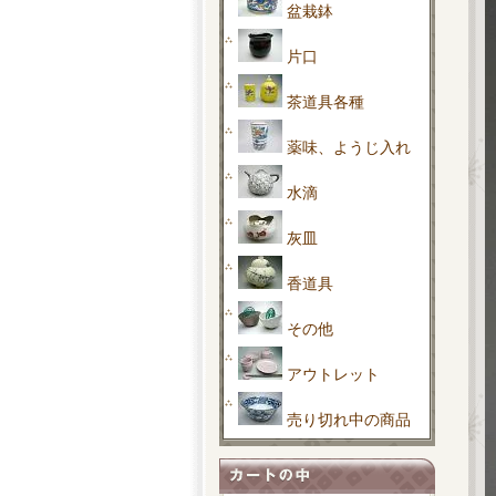
盆栽鉢
片口
茶道具各種
薬味、ようじ入れ
水滴
灰皿
香道具
その他
アウトレット
売り切れ中の商品