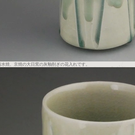
清水焼、京焼の大日窯の灰釉削ぎの花入れです。