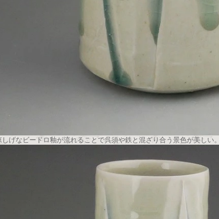
涼しげなビードロ釉が流れることで呉須や鉄と混ざり合う景色が美しい