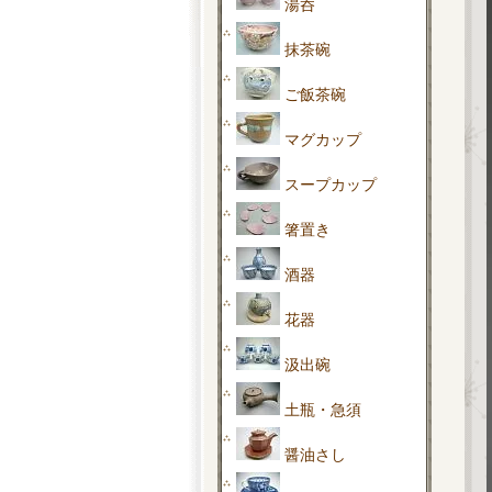
湯呑
抹茶碗
ご飯茶碗
マグカップ
スープカップ
箸置き
酒器
花器
汲出碗
土瓶・急須
醤油さし