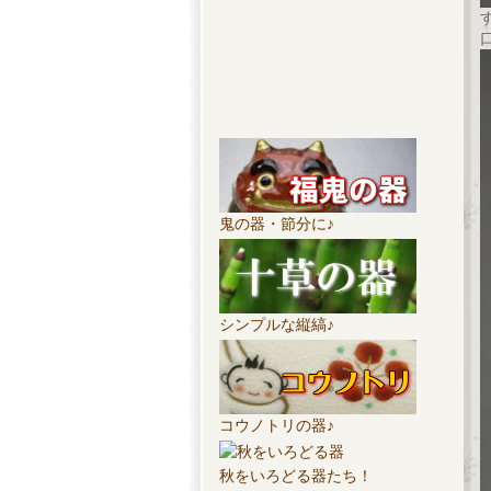
鬼の器・節分に♪
シンプルな縦縞♪
コウノトリの器♪
秋をいろどる器たち！