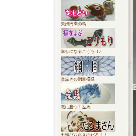
夫婦円満の鳥
幸せになるこうもり♪
長生きの網目模様
戦に勝つ！左馬
七転び八起きのだるま！