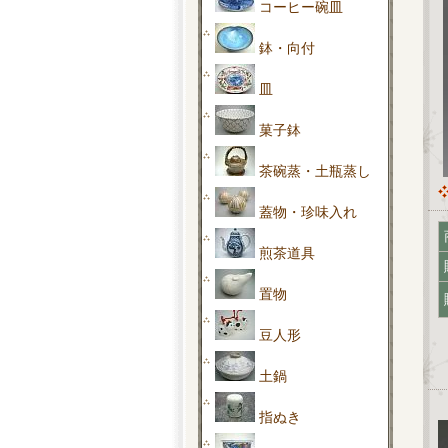
コーヒー碗皿
鉢・向付
皿
菓子鉢
茶碗蒸・土瓶蒸し
蓋物・珍味入れ
煎茶道具
置物
豆人形
土鍋
指ぬき