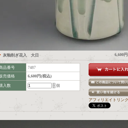
6,600
灰釉削ぎ花入 大日
商品番号
7487
販売価格
6,600円(税込)
購入数
個
アフィリエイトリン