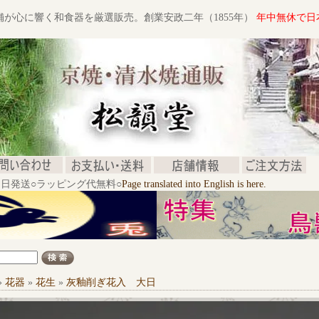
舗が心に響く和食器を厳選販売。創業安政二年（1855年）
年中無休で日
文当日発送○ラッピング代無料○
Page translated into English is here.
»
花器
»
花生
»
灰釉削ぎ花入 大日