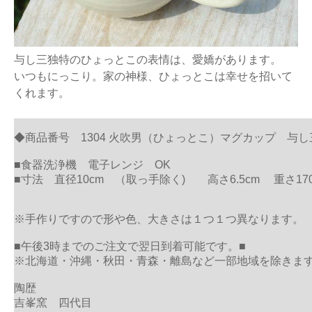
与し三独特のひょっとこの表情は、愛嬌があります。
いつもにっこり。家の神様、ひょっとこは幸せを招いて
くれます。
◆商品番号 1304 火吹男（ひょっとこ）マグカップ 与し
■食器洗浄機 電子レンジ OK
■寸法 直径10cm （取っ手除く) 高さ6.5cm 重さ17
※手作りですので形や色、大きさは１つ１つ異なります。
■午後3時までのご注文で翌日到着可能です。■
※北海道・沖縄・秋田・青森・離島など一部地域を除きま
陶歴
吉峯窯 四代目