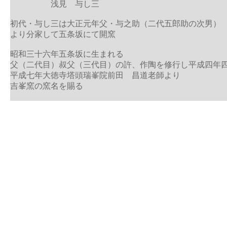
浅見 与し三
初代・与し三は大正元年父・与之助（二代五郎助の次男）
より分家して五条坂にて開窯
昭和三十六年五条坂に生まれる
父（二代目）叔父（三代目）の許、作陶を修行し平成四年
平成七年大徳寺塔頭瑞峯院前田 昌道老師より
吉峯窯の窯名を賜る