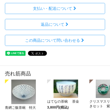
支払い・配送について
返品について
この商品について問い合わせる
売れ筋商品
はてなの茶碗 茶金
クリスマスリ
きセット 紫
3,800円(税込)
青網ご飯茶碗 特大