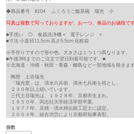
◆商品番号 8104 ふくろうご飯茶碗 瑞光 小
写真は複数で写っておりますが、お一つ、単品のお値段で
■手洗い ◎ 食器洗浄機 × 電子レンジ ×
■寸法 小直径11.5cm 高さ5.5cm 化粧箱
※手作りですので形や色、大きさは１つ１つ異なります。
■午後3時までのご注文で翌日到着可能です。■
※北海道・沖縄・秋田・青森・離島など一部地域を除きま
陶歴 土谷瑞光
「瑞光窯」は、清水六兵衛、清水七兵衛を祖とし、
２３０年以上続いています。
三代土谷瑞光は、１９２８年、京都市生まれ。
１９５０年、同志社大学経済学部卒業。
１９７７年、京焼・清水焼伝統工芸士に認定。
２００４年、組合功労により京都府知事表彰。
個数