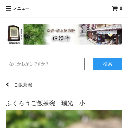
0
メニュー
検索
ご飯茶碗
ふくろうご飯茶碗 瑞光 小