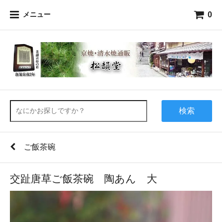
0
メニュー
検索
ご飯茶碗
交趾唐草ご飯茶碗 陶あん 大