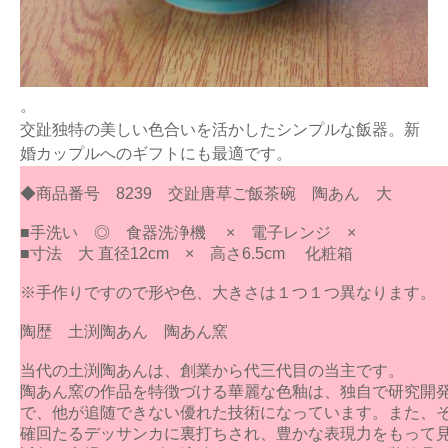
。
交趾独特の美しい色合いを活かしたシンプルな飯器。新
婚カップルへのギフトにも最適です。
◆商品番号 8239 交趾唐草ご飯茶碗 陶あん 大
■手洗い ◎ 食器洗浄機 × 電子レンジ ×
■寸法 大 直径12cm × 高さ6.5cm 化粧箱
※手作りですので形や色、大きさは１つ１つ異なります。
陶歴 土渕陶あん 陶あん窯
当代の土渕陶あんは、創業から代三代目の当主です。
陶あん窯の作品を特徴づける華麗な色釉は、独自で研究開
で、他が追随できない優れた技術になっています。また、
確回たるデッサンカに裏打ちされ、豊かな表現力をもって