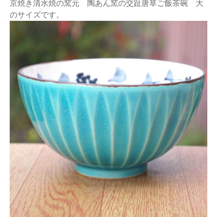
京焼き清水焼の窯元 陶あん窯の交趾唐草ご飯茶碗 大
のサイズです。