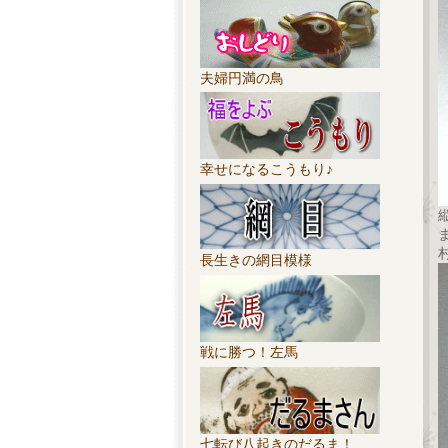
夫婦円満の鳥
幸せになるこうもり♪
長生きの網目模様
戦に勝つ！左馬
七転び八起きのだるま！