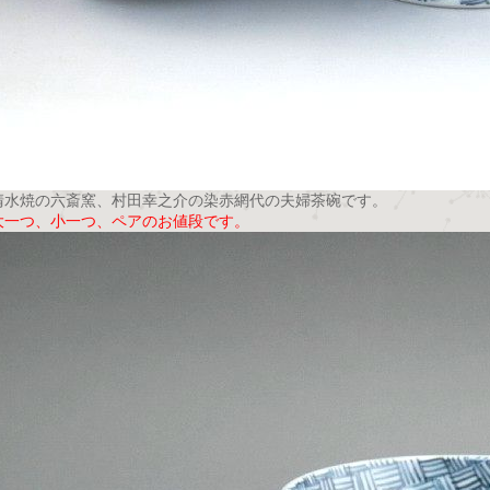
清水焼の六斎窯、村田幸之介の染赤網代の夫婦茶碗です。
大一つ、小一つ、ペアのお値段です。