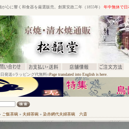
舗が心に響く和食器を厳選販売。創業安政二年（1855年）
年中無休で日
文当日発送○ラッピング代無料○
Page translated into English is here.
»
ご飯茶碗
»
夫婦茶碗
»
染赤網代夫婦茶碗 六斎