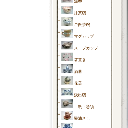
湯呑
抹茶碗
ご飯茶碗
マグカップ
スープカップ
箸置き
酒器
花器
汲出碗
土瓶・急須
醤油さし