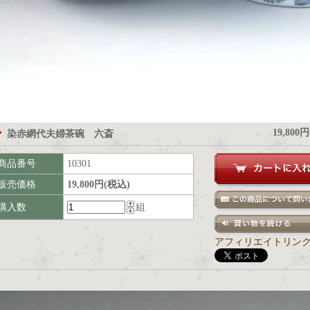
19,800
染赤網代夫婦茶碗 六斎
商品番号
10301
販売価格
19,800円(税込)
購入数
組
アフィリエイトリン