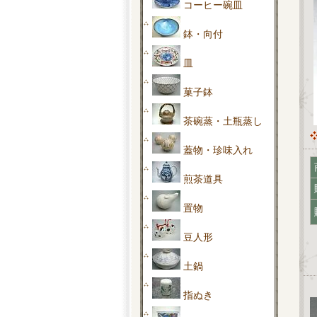
コーヒー碗皿
鉢・向付
皿
菓子鉢
茶碗蒸・土瓶蒸し
蓋物・珍味入れ
煎茶道具
置物
豆人形
土鍋
指ぬき