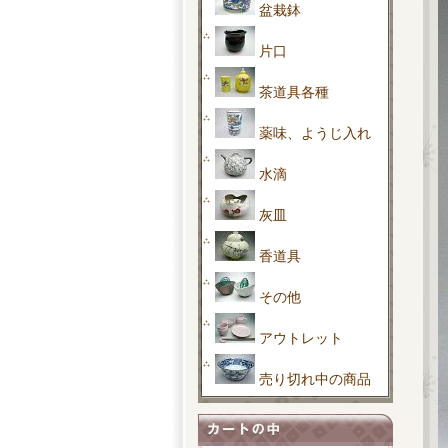
盆栽鉢
片口
茶道具各種
薬味、ようじ入れ
水滴
灰皿
香道具
その他
アウトレット
売り切れ中の商品