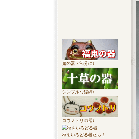
鬼の器・節分に♪
シンプルな縦縞♪
コウノトリの器♪
秋をいろどる器たち！