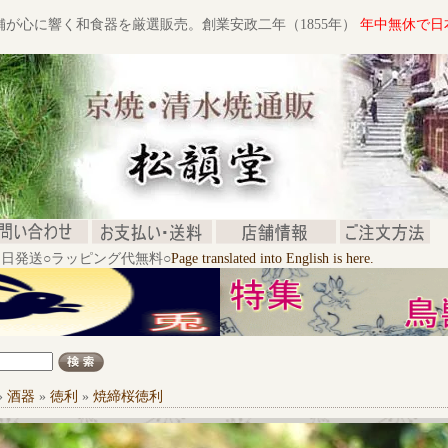
舗が心に響く和食器を厳選販売。創業安政二年（1855年）
年中無休で日
文当日発送○ラッピング代無料○
Page translated into English is here.
»
酒器
»
徳利
»
焼締桜徳利