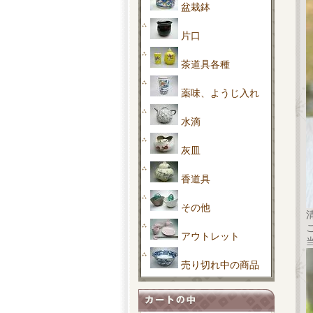
盆栽鉢
片口
茶道具各種
薬味、ようじ入れ
水滴
灰皿
香道具
その他
アウトレット
売り切れ中の商品