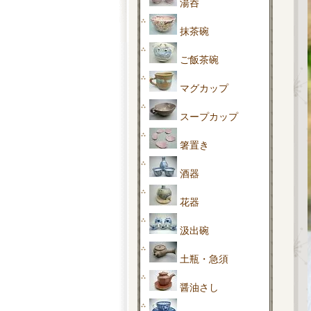
湯呑
抹茶碗
ご飯茶碗
マグカップ
スープカップ
箸置き
酒器
花器
汲出碗
土瓶・急須
醤油さし