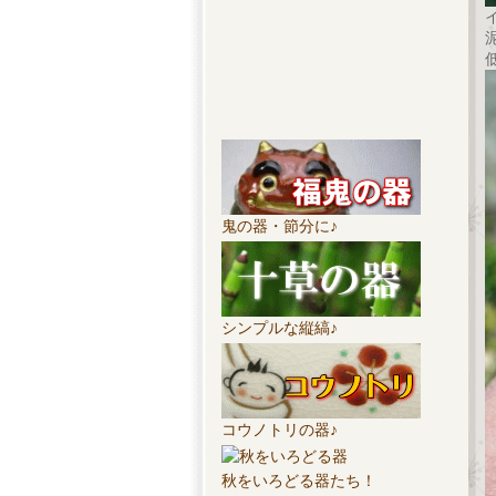
鬼の器・節分に♪
シンプルな縦縞♪
コウノトリの器♪
秋をいろどる器たち！