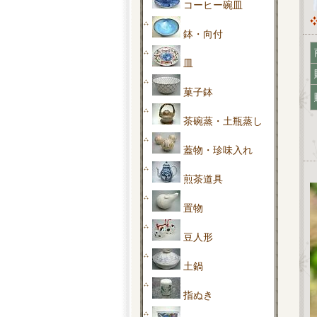
コーヒー碗皿
鉢・向付
皿
菓子鉢
茶碗蒸・土瓶蒸し
蓋物・珍味入れ
煎茶道具
置物
豆人形
土鍋
指ぬき