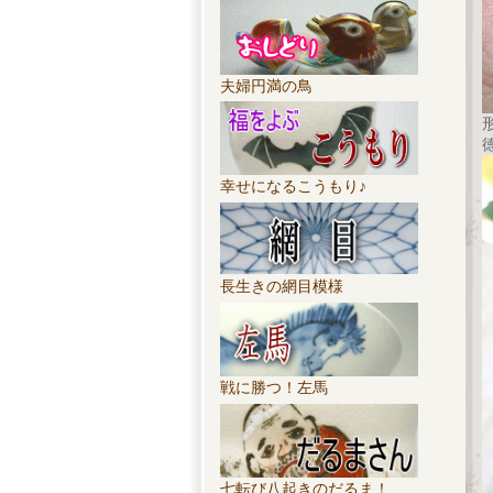
夫婦円満の鳥
幸せになるこうもり♪
長生きの網目模様
戦に勝つ！左馬
七転び八起きのだるま！