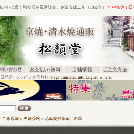
舗が心に響く和食器を厳選販売。創業安政二年（1855年）
年中無休で日
文当日発送○ラッピング代無料○
Page translated into English is here.
»
ご飯茶碗
»
夫婦茶碗
»
花車夫婦茶碗 岩華