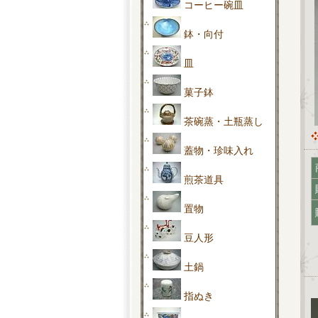
コーヒー碗皿
鉢・向付
皿
菓子鉢
茶碗蒸・土瓶蒸し
蓋物・珍味入れ
煎茶道具
置物
豆人形
土鍋
指ぬき