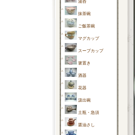
湯呑
抹茶碗
ご飯茶碗
マグカップ
スープカップ
箸置き
酒器
花器
汲出碗
土瓶・急須
醤油さし