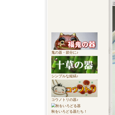
鬼の器・節分に♪
シンプルな縦縞♪
コウノトリの器♪
秋をいろどる器たち！