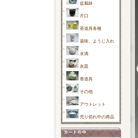
盆栽鉢
片口
茶道具各種
薬味、ようじ入れ
水滴
灰皿
香道具
その他
アウトレット
売り切れ中の商品