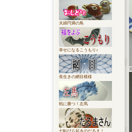
夫婦円満の鳥
幸せになるこうもり♪
長生きの網目模様
戦に勝つ！左馬
七転び八起きのだるま！