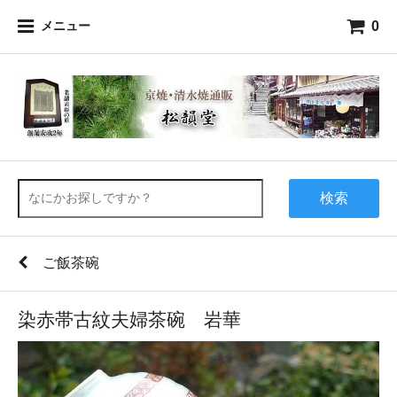
0
メニュー
検索
ご飯茶碗
染赤帯古紋夫婦茶碗 岩華