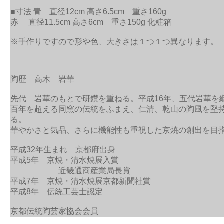
■寸法 青 直径12cm 高さ6.5cm 重さ160g
赤 直径11.5cm 高さ6cm 重さ150g 化粧箱
※手作りですので形や色、大きさは１つ１つ異なります。
陶歴 高木 岩華
先代 岩華のもとで研鑽を重ねる。平成16年、五代岩華を
百年を超える同窯の伝統をふまえ、仁清、乾山の陶風を堅
る。
華やかさと気品、さらに機能性も重視した京焼の創出を目
平成32年生まれ 京都府出身
平成5年 京焼・清水焼展入賞
近畿通商産業局長賞
平成7年 京焼・清水焼展京都新聞社賞
平成8年 伝統工芸士認定
京都伝統陶芸家協会会員